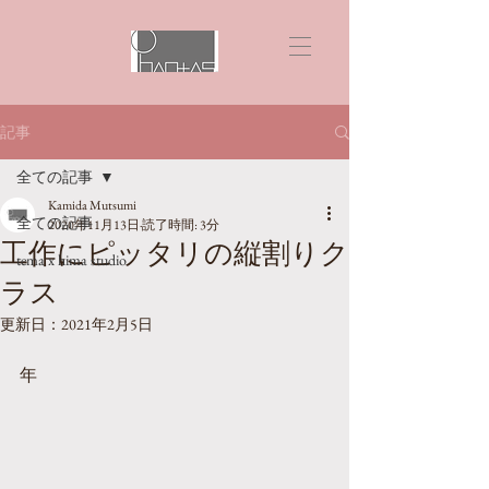
記事
全ての記事
Kamida Mutsumi
全ての記事
2020年11月13日
読了時間: 3分
工作にピッタリの縦割りク
tema x hima studio
ラス
更新日：
2021年2月5日
年