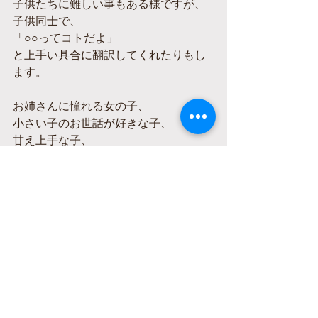
子供たちに難しい事もある様ですが、
子供同士で、
「○○ってコトだよ」
と上手い具合に翻訳してくれたりもし
ます。
お姉さんに憧れる女の子、
小さい子のお世話が好きな子、
甘え上手な子、
思春期の子の言動にびっくりする子、
また、
学校や家庭では見せない自分を見せら
れる場
違った立ち位置になれる場としても
この縦割りクラスは一役買っていま
す。
色んな顔をもっている自分を